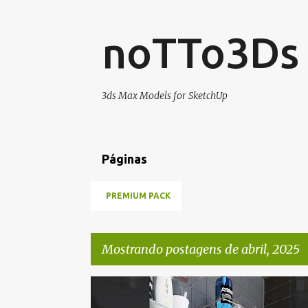
noTTo3Ds
3ds Max Models for SketchUp
Páginas
PREMIUM PACK
Mostrando postagens de abril, 2025
P
DECOR
SKP