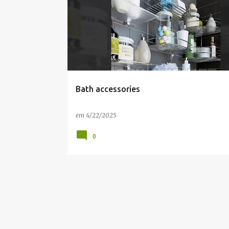
o
s
t
a
g
e
Bath accessories
n
s
em
4/22/2025
0