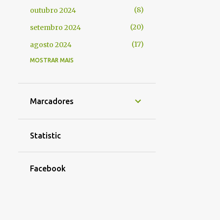
8
outubro 2024
20
setembro 2024
17
agosto 2024
MOSTRAR MAIS
17
julho 2024
16
junho 2024
23
maio 2024
Marcadores
19
abril 2024
24
março 2024
Statistic
18
fevereiro 2024
23
janeiro 2024
Facebook
19
dezembro 2023
23
novembro 2023
26
outubro 2023