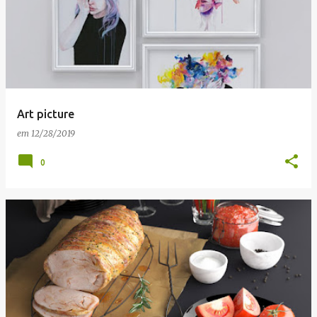
Art picture
em
12/28/2019
0