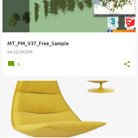
s
t
a
g
e
MT_PM_V37_Free_Sample
n
em
12/29/2019
s
0