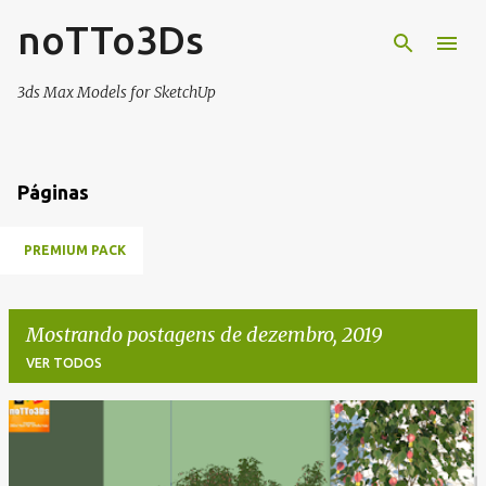
noTTo3Ds
Pular para o conteúdo principal
3ds Max Models for SketchUp
Páginas
PREMIUM PACK
Mostrando postagens de dezembro, 2019
VER TODOS
P
o